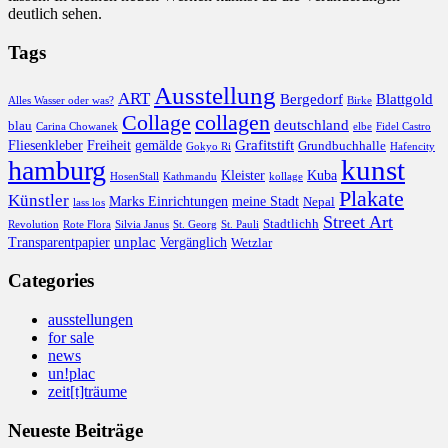
deutlich sehen.
Tags
Ausstellung
ART
Bergedorf
Blattgold
Alles Wasser oder was?
Birke
collagen
Collage
deutschland
blau
Carina Chowanek
elbe
Fidel Castro
Grafitstift
Fliesenkleber
Freiheit
gemälde
Grundbuchhalle
Gokyo Ri
Hafencity
kunst
hamburg
Kleister
Kuba
HosenStall
Kathmandu
kollage
Plakate
Künstler
Marks Einrichtungen
meine Stadt
Nepal
lass los
Street Art
Stadtlichh
Revolution
Rote Flora
Silvia Janus
St. Georg
St. Pauli
unplac
Transparentpapier
Vergänglich
Wetzlar
Categories
ausstellungen
for sale
news
un!plac
zeit[t]träume
Neueste Beiträge