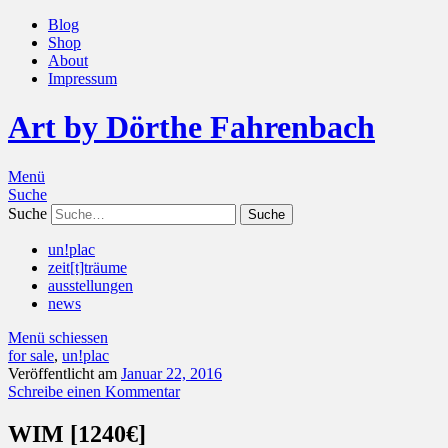
Blog
Shop
About
Impressum
Art by Dörthe Fahrenbach
Menü
Suche
Suche
un!plac
zeit[t]träume
ausstellungen
news
Menü schiessen
for sale
,
un!plac
Veröffentlicht am
Januar 22, 2016
Schreibe einen Kommentar
WIM [1240€]