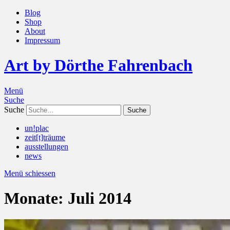
Blog
Shop
About
Impressum
Art by Dörthe Fahrenbach
Menü
Suche
Suche
un!plac
zeit[t]träume
ausstellungen
news
Menü schiessen
Monate:
Juli 2014