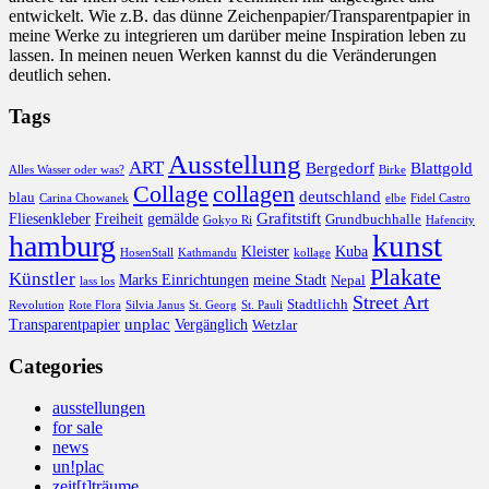
entwickelt. Wie z.B. das dünne Zeichenpapier/Transparentpapier in
meine Werke zu integrieren um darüber meine Inspiration leben zu
lassen. In meinen neuen Werken kannst du die Veränderungen
deutlich sehen.
Tags
Ausstellung
ART
Bergedorf
Blattgold
Alles Wasser oder was?
Birke
collagen
Collage
deutschland
blau
Carina Chowanek
elbe
Fidel Castro
Grafitstift
Fliesenkleber
Freiheit
gemälde
Grundbuchhalle
Gokyo Ri
Hafencity
kunst
hamburg
Kleister
Kuba
HosenStall
Kathmandu
kollage
Plakate
Künstler
Marks Einrichtungen
meine Stadt
Nepal
lass los
Street Art
Stadtlichh
Revolution
Rote Flora
Silvia Janus
St. Georg
St. Pauli
unplac
Transparentpapier
Vergänglich
Wetzlar
Categories
ausstellungen
for sale
news
un!plac
zeit[t]träume