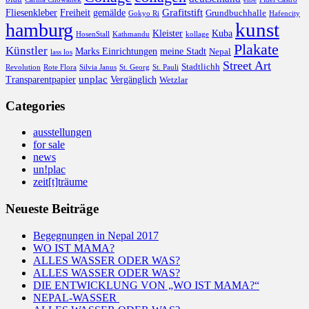
Grafitstift
Fliesenkleber
Freiheit
gemälde
Grundbuchhalle
Gokyo Ri
Hafencity
kunst
hamburg
Kleister
Kuba
HosenStall
Kathmandu
kollage
Plakate
Künstler
Marks Einrichtungen
meine Stadt
Nepal
lass los
Street Art
Stadtlichh
Revolution
Rote Flora
Silvia Janus
St. Georg
St. Pauli
unplac
Transparentpapier
Vergänglich
Wetzlar
Categories
ausstellungen
for sale
news
un!plac
zeit[t]träume
Neueste Beiträge
Begegnungen in Nepal 2017
WO IST MAMA?
ALLES WASSER ODER WAS?
ALLES WASSER ODER WAS?
DIE ENTWICKLUNG VON „WO IST MAMA?“
NEPAL-WASSER