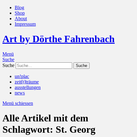
Blog
Shop
About
Impressum
Art by Dörthe Fahrenbach
Menü
Suche
Suche
un!plac
zeit[t]träume
ausstellungen
news
Menü schiessen
Alle Artikel mit dem
Schlagwort:
St. Georg