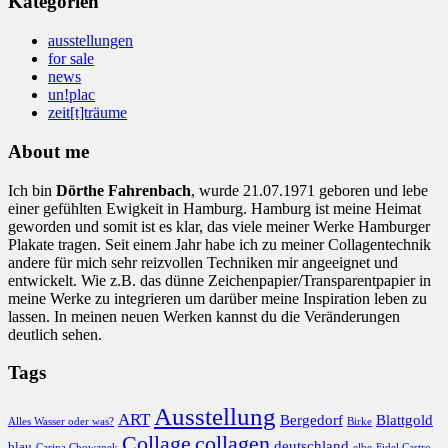
Kategorien
ausstellungen
for sale
news
un!plac
zeit[t]träume
About me
Ich bin
Dörthe Fahrenbach
, wurde 21.07.1971 geboren und lebe
einer gefühlten Ewigkeit in Hamburg. Hamburg ist meine Heimat
geworden und somit ist es klar, das viele meiner Werke Hamburger
Plakate tragen. Seit einem Jahr habe ich zu meiner Collagentechnik
andere für mich sehr reizvollen Techniken mir angeeignet und
entwickelt. Wie z.B. das dünne Zeichenpapier/Transparentpapier in
meine Werke zu integrieren um darüber meine Inspiration leben zu
lassen. In meinen neuen Werken kannst du die Veränderungen
deutlich sehen.
Tags
Ausstellung
ART
Bergedorf
Blattgold
Alles Wasser oder was?
Birke
collagen
Collage
deutschland
blau
Carina Chowanek
elbe
Fidel Castro