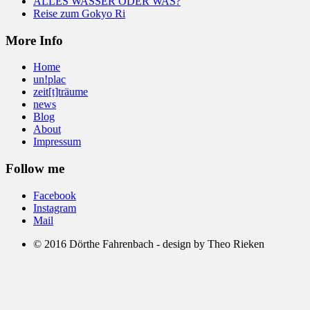
ALLES WASSER ODER WAS?
Reise zum Gokyo Ri
More Info
Home
un!plac
zeit[t]träume
news
Blog
About
Impressum
Follow me
Facebook
Instagram
Mail
© 2016 Dörthe Fahrenbach - design by Theo Rieken