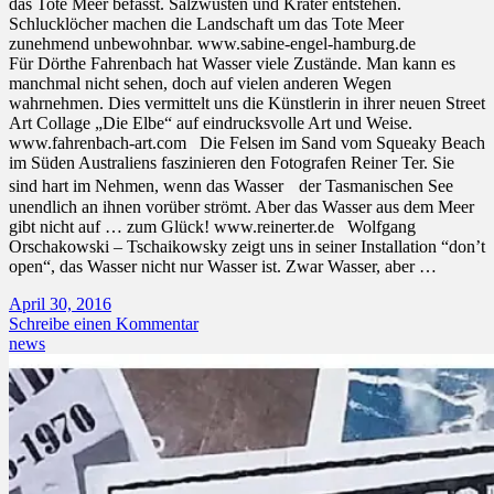
das Tote Meer befasst. Salzwüsten und Krater entstehen.
Schlucklöcher machen die Landschaft um das Tote Meer
zunehmend unbewohnbar. www.sabine-engel-hamburg.de
Für Dörthe Fahrenbach hat Wasser viele Zustände. Man kann es
manchmal nicht sehen, doch auf vielen anderen Wegen
wahrnehmen. Dies vermittelt uns die Künstlerin in ihrer neuen Street
Art Collage „Die Elbe“ auf eindrucksvolle Art und Weise.
www.fahrenbach-art.com Die Felsen im Sand vom Squeaky Beach
im Süden Australiens faszinieren den Fotografen Reiner Ter. Sie
sind hart im Nehmen, wenn das Wasser der Tasmanischen See
unendlich an ihnen vorüber strömt. Aber das Wasser aus dem Meer
gibt nicht auf … zum Glück! www.reinerter.de Wolfgang
Orschakowski – Tschaikowsky zeigt uns in seiner Installation “don’t
open“, das Wasser nicht nur Wasser ist. Zwar Wasser, aber …
April 30, 2016
Schreibe einen Kommentar
news