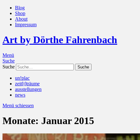
Blog
Shop
About
Impressum
Art by Dörthe Fahrenbach
Menü
Suche
Suche
un!plac
zeit[t]träume
ausstellungen
news
Menü schiessen
Monate:
Januar 2015