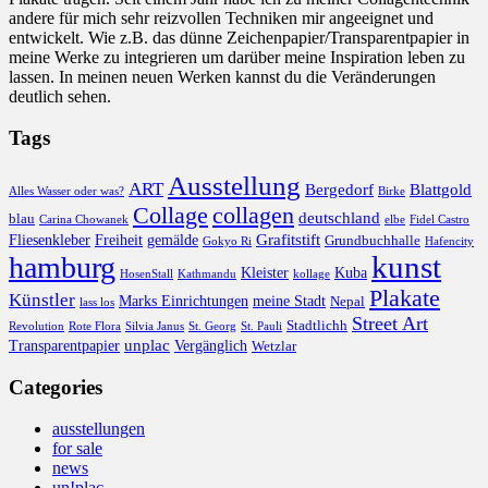
andere für mich sehr reizvollen Techniken mir angeeignet und
entwickelt. Wie z.B. das dünne Zeichenpapier/Transparentpapier in
meine Werke zu integrieren um darüber meine Inspiration leben zu
lassen. In meinen neuen Werken kannst du die Veränderungen
deutlich sehen.
Tags
Ausstellung
ART
Bergedorf
Blattgold
Alles Wasser oder was?
Birke
collagen
Collage
deutschland
blau
Carina Chowanek
elbe
Fidel Castro
Grafitstift
Fliesenkleber
Freiheit
gemälde
Grundbuchhalle
Gokyo Ri
Hafencity
kunst
hamburg
Kleister
Kuba
HosenStall
Kathmandu
kollage
Plakate
Künstler
Marks Einrichtungen
meine Stadt
Nepal
lass los
Street Art
Stadtlichh
Revolution
Rote Flora
Silvia Janus
St. Georg
St. Pauli
unplac
Transparentpapier
Vergänglich
Wetzlar
Categories
ausstellungen
for sale
news
un!plac