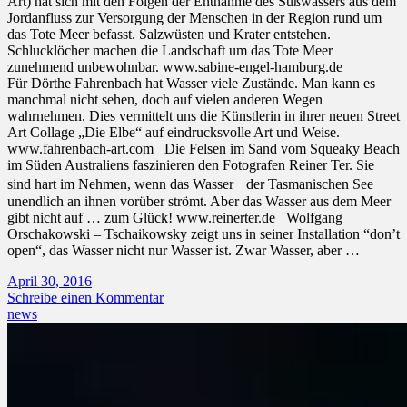
Art) hat sich mit den Folgen der Entnahme des Süßwassers aus dem
Jordanfluss zur Versorgung der Menschen in der Region rund um
das Tote Meer befasst. Salzwüsten und Krater entstehen.
Schlucklöcher machen die Landschaft um das Tote Meer
zunehmend unbewohnbar. www.sabine-engel-hamburg.de
Für Dörthe Fahrenbach hat Wasser viele Zustände. Man kann es
manchmal nicht sehen, doch auf vielen anderen Wegen
wahrnehmen. Dies vermittelt uns die Künstlerin in ihrer neuen Street
Art Collage „Die Elbe“ auf eindrucksvolle Art und Weise.
www.fahrenbach-art.com Die Felsen im Sand vom Squeaky Beach
im Süden Australiens faszinieren den Fotografen Reiner Ter. Sie
sind hart im Nehmen, wenn das Wasser der Tasmanischen See
unendlich an ihnen vorüber strömt. Aber das Wasser aus dem Meer
gibt nicht auf … zum Glück! www.reinerter.de Wolfgang
Orschakowski – Tschaikowsky zeigt uns in seiner Installation “don’t
open“, das Wasser nicht nur Wasser ist. Zwar Wasser, aber …
April 30, 2016
Schreibe einen Kommentar
news