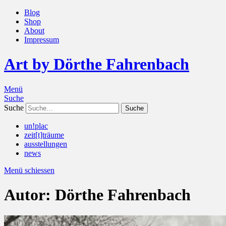
Blog
Shop
About
Impressum
Art by Dörthe Fahrenbach
Menü
Suche
Suche
un!plac
zeit[t]träume
ausstellungen
news
Menü schiessen
Autor:
Dörthe Fahrenbach