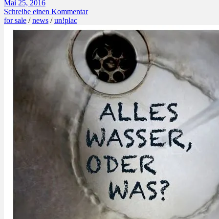
Mai 25, 2016
Schreibe einen Kommentar
for sale
/
news
/
un!plac